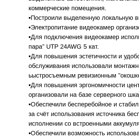
коммерческие помещения.
▪️Построили выделенную локальную в
▪️Электропитание видеокамер организ
▪️Для подключения видеокамер испол
пара" UTP 24AWG 5 кат.
▪️Для повышения эстетичности и удоб
обслуживания использовали монтажн
ьыстросъемным ревизионным "окошк
▪️Для повышения эргономичности це
организовали на базе серверного шк
▪️Обеспечили бесперебойное и стаби
за счёт использования источника бес
исполнении со встроенными аккумул
▪️Обеспечили возможность использов