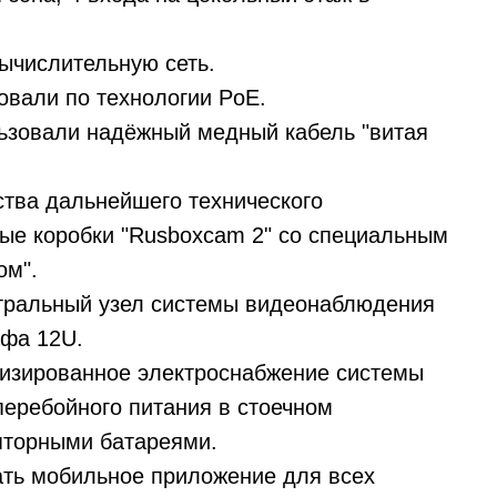
ычислительную сеть.
овали по технологии PoE.
ьзовали надёжный медный кабель "витая
ства дальнейшего технического
ые коробки "Rusboxcam 2" со специальным
ом".
нтральный узел системы видеонаблюдения
афа 12U.
лизированное электроснабжение системы
перебойного питания в стоечном
яторными батареями.
ать мобильное приложение для всех