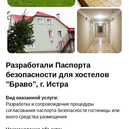
пн-пт 9:00 - 18:00
+7 (961) 527-05-03
Приём заявок 24/7
Приём заявок 24/7
Эксперт по обучению и
разработке документов
Анастасия Рогожина
Разработали Паспорта
безопасности для хостелов
"Браво", г. Истра
Вид оказанной услуги:
Разработка и сопровождение процедуры
согласования паспорта безопасности гостиницы или
иного средства размещения